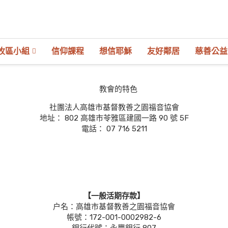
牧區小組
信仰課程
想信耶穌
友好鄰居
慈善公益
社團法人高雄市基督教善之園福音協會
地址： 802 高雄市苓雅區建國一路 90 號 5F
電話： 07 716 5211
【一般活期存款】
户名：高雄市基督教善之園福音協會
帳號：172-001-0002982-6