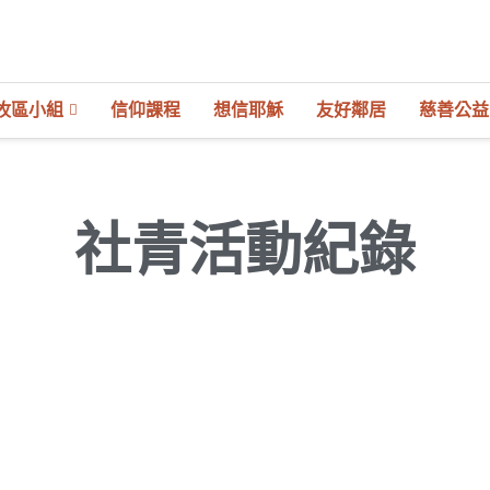
牧區小組
信仰課程
想信耶穌
友好鄰居
慈善公益
社青活動紀錄