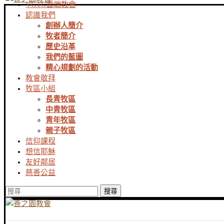
VGTC雲端教會
認識我們
創辦人簡介
牧者簡介
歷史沿革
我們的藍圖
精心規劃的活動
教會敬拜
牧區小組
長青牧區
中青牧區
青年牧區
親子牧區
信仰課程
想信耶穌
友好鄰居
慈善公益
搜尋