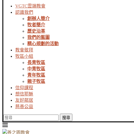
VGTC雲端教會
認識我們
創辦人簡介
牧者簡介
歷史沿革
我們的藍圖
精心規劃的活動
教會敬拜
牧區小組
長青牧區
中青牧區
青年牧區
親子牧區
信仰課程
想信耶穌
友好鄰居
慈善公益
搜尋