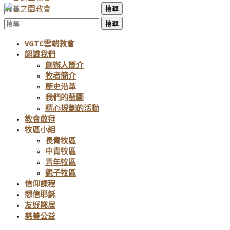
搜尋
搜尋
VGTC雲端教會
認識我們
創辦人簡介
牧者簡介
歷史沿革
我們的藍圖
精心規劃的活動
教會敬拜
牧區小組
長青牧區
中青牧區
青年牧區
親子牧區
信仰課程
想信耶穌
友好鄰居
慈善公益