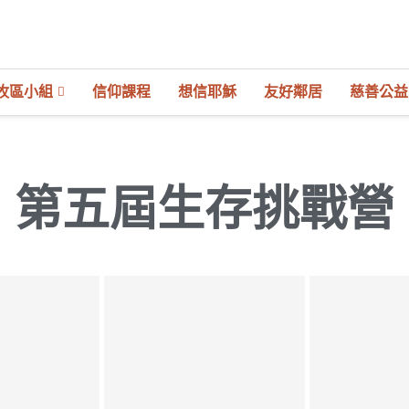
牧區小組
信仰課程
想信耶穌
友好鄰居
慈善公益
第五屆生存挑戰營